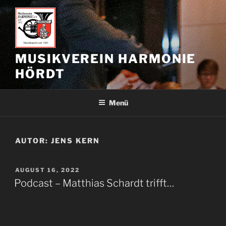
Zum
Inhalt
springen
MUSIKVEREIN HARMONIE
HÖRDT
Menü
AUTOR:
JENS KERN
VERÖFFENTLICHT
AUGUST 16, 2022
AM
Podcast – Matthias Schardt trifft…