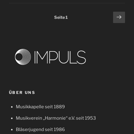
Seitennummerierung
Näch
Seite
1
Seit
der
Beiträge
ÜBER UNS
Musikkapelle seit 1889
Musikverein „Harmonie“ e.V. seit 1953
Bläserjugend seit 1986