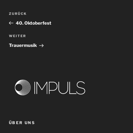
Beitragsnavigation
Vorheriger
ZURÜCK
Beitrag
40. Oktoberfest
Nächster
WEITER
Beitrag
Trauermusik
ÜBER UNS