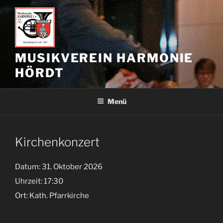
Zum
Inhalt
springen
MUSIKVEREIN HARMONIE
HÖRDT
Menü
Kirchenkonzert
Datum:
31. Oktober 2026
Uhrzeit:
17:30
Ort:
Kath. Pfarrkirche