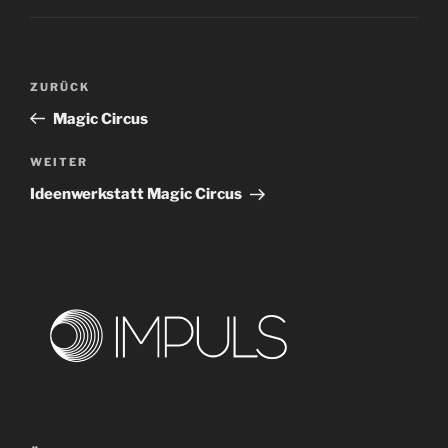
Beitragsnavigation
Vorheriger
ZURÜCK
Beitrag
Magic Circus
Nächster
WEITER
Beitrag
Ideenwerkstatt Magic Circus