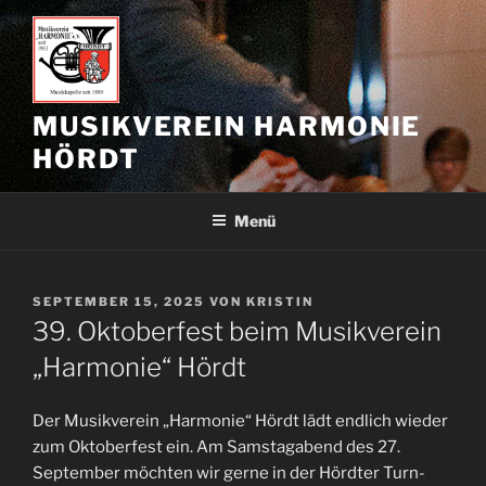
Zum
Inhalt
springen
MUSIKVEREIN HARMONIE
HÖRDT
Menü
VERÖFFENTLICHT
SEPTEMBER 15, 2025
VON
KRISTIN
AM
39. Oktoberfest beim Musikverein
„Harmonie“ Hördt
Der Musikverein „Harmonie“ Hördt lädt endlich wieder
zum Oktoberfest ein. Am Samstagabend des 27.
September möchten wir gerne in der Hördter Turn-