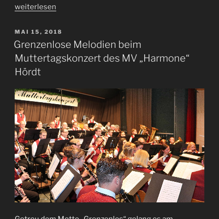
„Von
weiterlesen
Jubilaren
und
VERÖFFENTLICHT
MAI 15, 2018
AM
Jubelstürmen
Grenzenlose Melodien beim
–
Muttertagskonzert des MV „Harmone“
Das
Hördt
Muttertagskonzert
2019
des
MV
„Harmonie“
Hördt“
Getreu dem Motto „Grenzenlos“ gelang es am