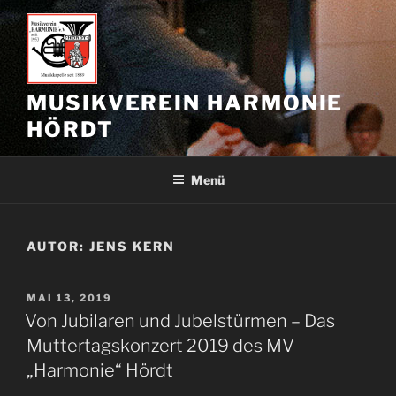
Zum
Inhalt
springen
MUSIKVEREIN HARMONIE
HÖRDT
Menü
AUTOR:
JENS KERN
VERÖFFENTLICHT
MAI 13, 2019
AM
Von Jubilaren und Jubelstürmen – Das
Muttertagskonzert 2019 des MV
„Harmonie“ Hördt